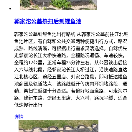
郭家沱公墓祭扫后到鲤鱼池
郭家沱公墓到鲤鱼池出行路线 从郭家沱公墓前往江北鲤
鱼池片区，有自驾和公共交通两种便捷出行方式，路况
成熟、路线清晰，可根据出行需求灵活选择。自驾优先
走郭家沱长江大桥快速路，全程路况通畅、车速较快，
全程约12公里，正常车程25分钟左右。从公墓驶出后接
入六纵线北段，经郭家沱长江大桥过江，沿快速路直达
江北核心区，途经五里店、刘家台路段，即可抵达鲤鱼
池商圈及轨道站点，该路线避开传统内环拥堵路段，通
勤、祭扫往返都十分合适。若偏好地面道路，可走海尔
路、建新东路，途经五里店、大兴村，路况平缓，适合
低速慢行出行
详情