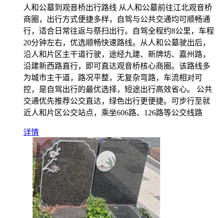
人和公墓到观音桥出行路线 从人和公墓前往江北观音桥
商圈，出行方式便捷多样，自驾与公共交通均可顺畅通
行，适合日常往返与祭扫出行。自驾全程约8公里，车程
20分钟左右，优选顺畅快速路线。从人和公墓驶出后，
沿人和片区主干道行驶，途经九建、新牌坊、嘉州路，
沿建新西路直行，即可直达观音桥核心商圈。该路线多
为城市主干道，路况平整，无复杂弯路，车流相对可
控，是自驾出行的最优选择，短途出行高效省心。 公共
交通优先推荐公交直达，绿色出行更便捷。可步行至就
近人和片区公交站点，乘坐606路、126路等公交线路
详情