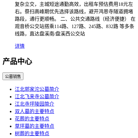
复杂立交，主城短途通勤高效，出租车预估费用18元左
右。祭扫高峰期优先选择该路线，避开鸿恩寺隧道拥堵
路段，通行更顺畅。 二、公共交通路线（经济便捷） 在
观音桥公交站搭乘114路、127路、245路、832路 等多条
线路，直达盘溪南/盘溪西公交站
详情
产品中心
公墓销售
江北郭家沱公墓简介
江北飞来寺公墓简介
江北寺坪陵园简介
双人墓的主要特点
花葬的主要特点
草坪墓的主要特点
树葬的主要特点