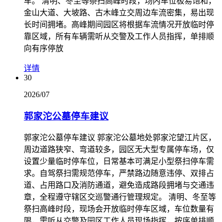
车。 清明、冬至等祭扫高峰时段，场内车位极易饱和，
金山大道、大坡路、古木峰立交周边车流密集，易出现
长时间拥堵。高峰期间园区将根据车流情况开放临时停
靠区域，所有车辆需听从交警及工作人员指挥，单排顺
向有序停放
详情
30
2026/07
郭家沱公墓停车建议
郭家沱公墓停车建议 郭家沱公墓地处郭家沱望江片区，
周边道路狭窄、弯道较多，园区无大型专属停车场，仅
设置少量临时停车位，日常基本可满足小型祭扫停车需
求。自驾祭扫需规范停车，严禁路边随意违停、双排占
道、占用路口及消防通道，避免造成路段拥堵与交通违
章，全程遵守辖区交巡警通行管理规定。 清明、冬至等
祭扫高峰时段，现场会开放临时停车区域，车位数量有
限，需听从交警及园区工作人员现场指挥，按序单排顺