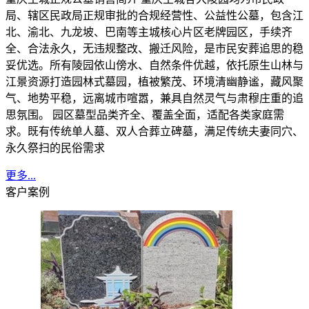
局、辖区民政局正规审批的合规经营性、公益性公墓，包含江
北、渝北、九龙坡、巴南等主城核心片区老牌园区，手续齐
全、合法永久，无违规整改、搬迁风险，是市民安葬追思的稳
妥优选。所有陵园依山傍水、自然条件优越，依托原生山林与
江景资源打造园林式墓园，植被繁茂、环境清幽静谧，藏风聚
气、地势平稳，远离城市喧嚣，兼具自然灵气与肃穆庄重的追
思氛围。 园区墓型品类齐全、覆盖全面，适配各类家庭需
求。既有传统单人墓、双人合葬立碑墓，满足传统夫妻同穴、
永久祭扫的民俗需求
更多...
客户案例