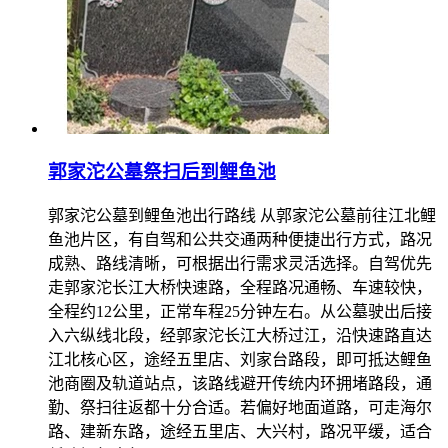
郭家沱公墓祭扫后到鲤鱼池
郭家沱公墓到鲤鱼池出行路线 从郭家沱公墓前往江北鲤
鱼池片区，有自驾和公共交通两种便捷出行方式，路况
成熟、路线清晰，可根据出行需求灵活选择。自驾优先
走郭家沱长江大桥快速路，全程路况通畅、车速较快，
全程约12公里，正常车程25分钟左右。从公墓驶出后接
入六纵线北段，经郭家沱长江大桥过江，沿快速路直达
江北核心区，途经五里店、刘家台路段，即可抵达鲤鱼
池商圈及轨道站点，该路线避开传统内环拥堵路段，通
勤、祭扫往返都十分合适。若偏好地面道路，可走海尔
路、建新东路，途经五里店、大兴村，路况平缓，适合