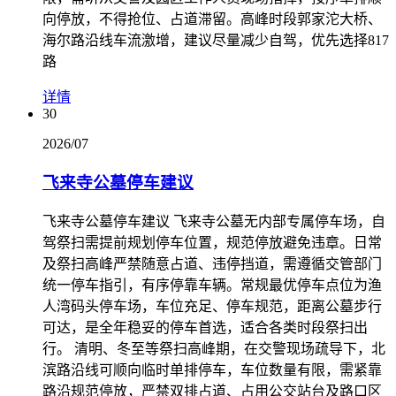
向停放，不得抢位、占道滞留。高峰时段郭家沱大桥、
海尔路沿线车流激增，建议尽量减少自驾，优先选择817
路
详情
30
2026/07
飞来寺公墓停车建议
飞来寺公墓停车建议 飞来寺公墓无内部专属停车场，自
驾祭扫需提前规划停车位置，规范停放避免违章。日常
及祭扫高峰严禁随意占道、违停挡道，需遵循交管部门
统一停车指引，有序停靠车辆。常规最优停车点位为渔
人湾码头停车场，车位充足、停车规范，距离公墓步行
可达，是全年稳妥的停车首选，适合各类时段祭扫出
行。 清明、冬至等祭扫高峰期，在交警现场疏导下，北
滨路沿线可顺向临时单排停车，车位数量有限，需紧靠
路沿规范停放，严禁双排占道、占用公交站台及路口区