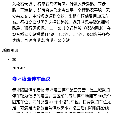
入松石大道 ，行至石马河片区左转进入盘溪路、玉盘
路、玉渔路 ，即可直达飞来寺公墓。全程路况平稳，无
复杂立交，主城短途通勤高效，出租车预估费用18元左
右。祭扫高峰期优先选择该路线，避开鸿恩寺隧道拥堵
路段，通行更顺畅。 二、公共交通路线（经济便捷） 在
观音桥公交站搭乘114路、127路、245路、832路 等多条
线路，直达盘溪南/盘溪西公交站
新闻资讯
30
2026/07
寺坪陵园停车建议
寺坪陵园停车建议 寺坪陵园停车配套完善，是主城祭扫
停车较为便捷的陵园。园区前门专属停车场拥有700余个
固定车位，同时配备200余个临时车位，日常祭扫车位充
足，可满足大部分自驾停放需求。陵园后门和顺路沿线