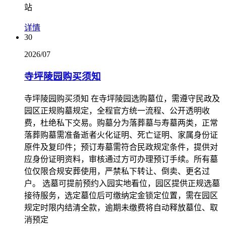
站
详情
30
2026/07
寺坪陵园购买须知
寺坪陵园购买须知 在寺坪陵园选购墓位，需遵守民政及
园区正规购墓规定，全程官方统一流程、公开透明收
费，杜绝私下交易。购墓分为落葬墓与寿墓两类，正常
落葬购墓需准备逝者火化证明、死亡证明、家属身份证
原件及复印件；预订寿墓需符合民政规定条件，提供对
应身份证明资料，审核通过方可办理预订手续。所有墓
位仅限合规安葬使用，严禁私下转让、倒卖、更名过
户。 选墓可提前预约入园实地看位，园区提供正规选墓
接待服务，选定墓位后可缴纳定金锁定位置，需在园区
规定时限内结清全款，逾期未缴费将自动释放墓位、取
消预定