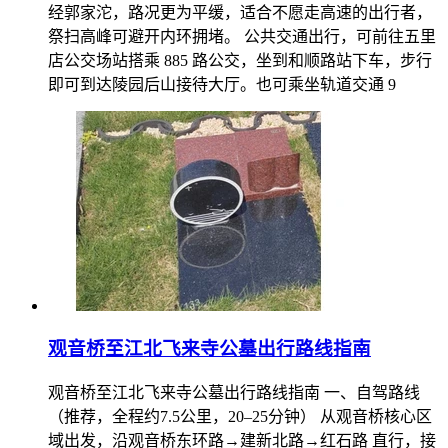
经郭家沱，路况更为平缓，适合不愿走高速的出行者，
祭扫高峰可避开内环拥堵。 公共交通出行，可前往五里
店公交场站搭乘 885 路公交，坐到和顺路站下车，步行
即可到达陵园后山接待大厅。也可乘坐轨道交通 9
观音桥至江北飞来寺公墓出行路线指南
观音桥至江北飞来寺公墓出行路线指南 一、自驾路线
（推荐，全程约7.5公里，20–25分钟） 从观音桥核心区
域出发，沿观音桥东环路→建新北路→红石路 直行，接