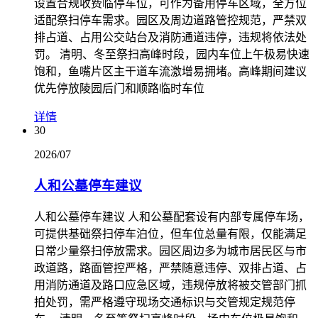
设置合规收费临停车位，可作为备用停车区域，全方位
适配祭扫停车需求。园区及周边道路管控规范，严禁双
排占道、占用公交站台及消防通道违停，违规将依法处
罚。 清明、冬至祭扫高峰时段，园内车位上午极易快速
饱和，鱼嘴片区主干道车流激增易拥堵。高峰期间建议
优先停放陵园后门和顺路临时车位
详情
30
2026/07
人和公墓停车建议
人和公墓停车建议 人和公墓配套设有内部专属停车场，
可提供基础祭扫停车泊位，但车位总量有限，仅能满足
日常少量祭扫停放需求。园区周边多为城市居民区与市
政道路，路面管控严格，严禁随意违停、双排占道、占
用消防通道及路口应急区域，违规停放将被交管部门抓
拍处罚，需严格遵守现场交通标识与交管规定规范停