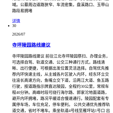
域。公墓周边道路狭窄、车流密集，盘溪路口、玉带山
路段易拥堵
详情
30
2026/07
寺坪陵园路线建议
寺坪陵园路线建议 前往江北寺坪陵园祭扫、办理业务，
可选择自驾、轨道交通、公交三种通行方式，路线清
晰、出行便捷，可根据出发位置灵活选择。自驾优先推
荐内环快速主线，从主城各片区驶入内环，经东环立交
往渝长高速方向，鱼嘴立交下道，沿两江大道、鱼五路
行驶，按道路指示牌直达陵园，全程约30公里，常规车
程40分钟。高峰时段可绕行海尔路、郭家沱地面道路，
避开内环拥堵，路况平缓适合慢速通行。陵园配套有专
属停车场，车位充足，停车便利。 公共交通优先推荐轨
道交通，省时不堵车。乘坐轨道4号线至雁坪站1号口 出